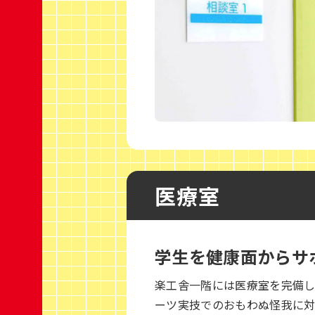
医療室
学生を健康面からサ
楽工舎一階には医療室を完備
ーツ実技でのおもわぬ怪我に対