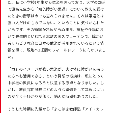
た。私は小学校1年生から柔道を習っており、大学の部活
で濵名先生から「知的障がい柔道」について教えを受け
たときの衝撃は今でも忘れられません。それは柔道とは
強い人だけのものではない、ということに気づかされた
からです。その衝撃が冷めやらぬまま、福祉や介護にお
いて先進的といわれる北欧の国スウェーデンで、障がい
者リハビリ教育に日本の武道が活用されているという情
報を得て、現地へ2週間のフィールドワークに向かいまし
た。
「力」のイメージが強い柔道が、実は体に障がいを持っ
た方へも活用できる、という発想の転換は、私にとって
中学校の教員になろうと決意する原点となりました。し
かし、教員採用試験にどのような準備をして臨めばよい
のか全く手掛かりが無く、悩んだ時期もありました。
そうした時期に先輩から『よこはま教師塾「アイ・カレ