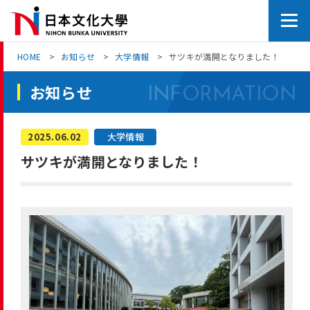
Skip
to
the
HOME
お知らせ
大学情報
サツキが満開となりました！
content
お知らせ
2025.
06.02
大学情報
サツキが満開となりました！