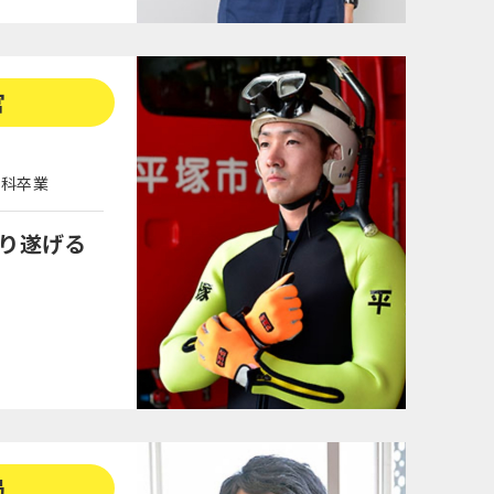
官
学科卒業
り遂げる
局