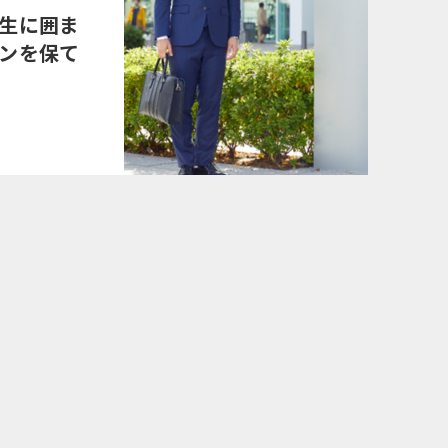
生に囲ま
ンを保て